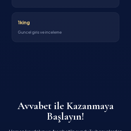
1king
Guncel giris ve inceleme
Avvabet ile Kazanmaya
Başlayın!