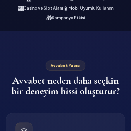
🎰
📱
Casino ve Slot Alanı
Mobil Uyumlu Kullanım
🎁
Kampanya Etkisi
Avvabet Yapısı
Avvabet neden daha seçkin
bir deneyim hissi oluşturur?
🎲