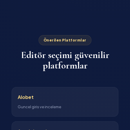
Önerilen Platformlar
Editör seçimi güvenilir
platformlar
Alobet
Guncel giris ve inceleme