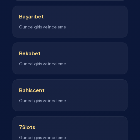
Başarıbet
Guncel giris ve inceleme
Bekabet
Guncel giris ve inceleme
Bahiscent
Guncel giris ve inceleme
7Slots
Guncel giris ve inceleme