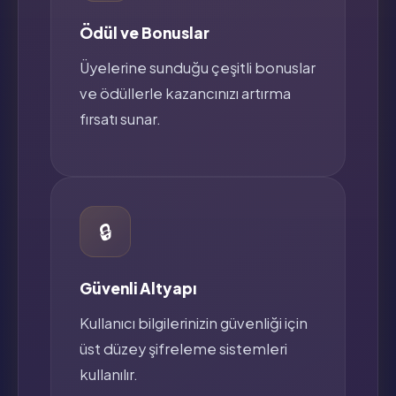
Ödül ve Bonuslar
Üyelerine sunduğu çeşitli bonuslar
ve ödüllerle kazancınızı artırma
fırsatı sunar.
🔒
Güvenli Altyapı
Kullanıcı bilgilerinizin güvenliği için
üst düzey şifreleme sistemleri
kullanılır.