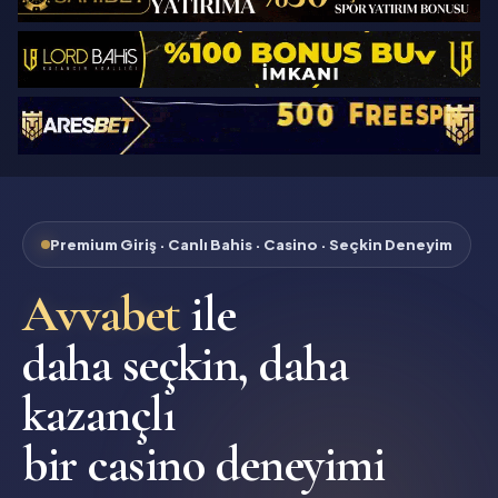
Premium Giriş · Canlı Bahis · Casino · Seçkin Deneyim
Avvabet
ile
daha seçkin, daha
kazançlı
bir casino deneyimi