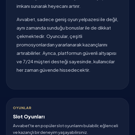
imkanı sunarak heyecanı artırır.
Avvabet, sadece geniş oyun yelpazesi ile değil,
aynı zamanda sunduğu bonuslar ile de dikkat
çekmektedir. Oyuncular, çeşitli
promosyonlardan yararlanarak kazançlarını
artırabilirler. Ayrıca, platformun güvenli altyapısı
ve 7/24 müşteri desteği sayesinde, kullanıcılar
her zaman güvende hissedecektir.
OYUNLAR
Slot Oyunları
Avvabet'te en popüler slot oyunlarını bulabilir, eğlenceli
ve kazançlı bir deneyim yaşayabilirsiniz.