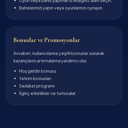
Oyun veya bahis yapmak istediğiniz alanı seçin.
Bahislerinizi yapın veya oyunlarınızı oynayın.
Bonuslar ve Promosyonlar
Avvabet, kullanıcılarına çeşitli bonuslar sunarak
kazançlarını artırmalarına yardımcı olur.
Hoş geldin bonusu
Yatırım bonusları
Sadakat programı
İlginç etkinlikler ve turnuvalar