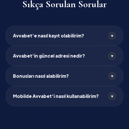
Sıkça Sorulan Sorular
Avvabet'e nasıl kayıt olabilirim?
▼
Siteye giderek kayıt ol butonuna tıklayın ve gereken
Avvabet'in güncel adresi nedir?
bilgileri doldurun.
▼
Siteye giriş yapabileceğiniz en güncel adres,
Bonusları nasıl alabilirim?
platformun resmi sosyal medya hesaplarında
▼
duyurulmaktadır.
Bonusları almak için siteye giriş yaparak bonus talep
Mobilde Avvabet'i nasıl kullanabilirim?
kısmından başvuru yapmalısınız.
▼
Mobil cihazınızdan tarayıcıyı kullanarak Avvabet'e
erişebilirsiniz.