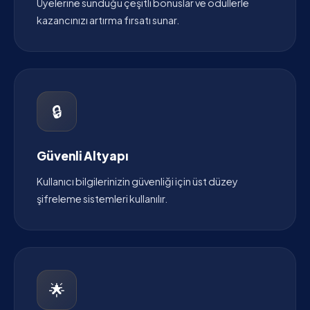
Üyelerine sunduğu çeşitli bonuslar ve ödüllerle
kazancınızı artırma fırsatı sunar.
🔒
Güvenli Altyapı
Kullanıcı bilgilerinizin güvenliği için üst düzey
şifreleme sistemleri kullanılır.
🌟