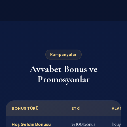
Kampanyalar
Avvabet Bonus ve
Promosyonlar
BONUS TÜRÜ
ETKI
ALAN
Hoş Geldin Bonusu
%100 bonus
İlk üyeli